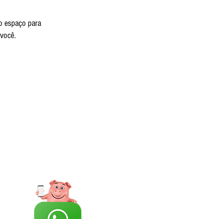
mo espaço para
você.
71