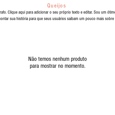
Queijos
fo. Clique aqui para adicionar o seu próprio texto e editar. Sou um óti
contar sua história para que seus usuários saibam um pouco mais sobre 
Não temos nenhum produto
para mostrar no momento.
R. Desidério Schmitt, 1155 - Usina,
+55 (48) 3272.11
Antônio Carlos - SC, 88180-000
frigac@gmail.com